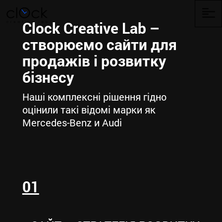
A
36
Clock Creative Lab –
Портфоліо
створюємо сайти для
P
продажів і розвитку
5
бізнесу
3
Контакти
Se
Co
Наші комплексні рішення гідно
Послуги
оцінили такі відомі марки як
17
Mercedes-Benz и Audi
23
Головна
B
H
Блог
1
01