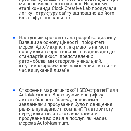
ми розпочали проектування. На даному
етапі команда Clock Creative Lab продумала
логіку і структуру сайту відповідно до його
багатофункціональності.
Наступним кроком стала розробка дизайну.
Взявши за основу цінності і пріоритети
мережі AutoMaximum, які мають на меті
повну клієнтоорієнтованість відповідно до
стандартів якості представлених
автомобілів, ми створили унікальний,
інтуїтивно зрозумілий, лаконічний і в той же
час вишуканий дизайн.
Створення маркетингової і SEO-стратегії для
AutoMaximum. Враховуючи специфіку
автомобільного бізнесу, основними
завданнями просування було підвищення
рівня впізнаваності компанії, її авторитету
серед клієнтів, а також комплексне
просування всіх видів послуг, які надає
мережа AutoMaximum.